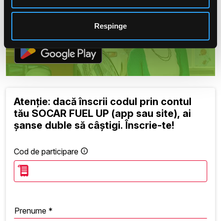
Ai șanse duble să câștigi prin aplicația
SOCAR FUEL UP.
Respinge
Atenție: dacă înscrii codul prin contul
tău SOCAR FUEL UP (app sau site), ai
șanse duble să câștigi. Înscrie-te!
Cod de participare
Prenume *