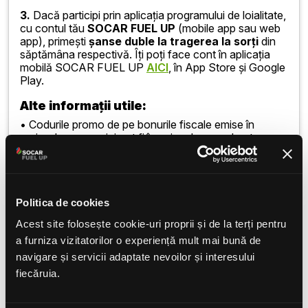
3.
Dacă participi prin aplicația programului de loialitate,
cu contul tău
SOCAR FUEL UP
(mobile app sau web
app), primești
șanse duble la tragerea la sorți
din
săptămâna respectivă. Îți poți face cont în aplicația
mobilă SOCAR FUEL UP
AICI
, în App Store și Google
Play.
Alte informații utile:
•
Codurile promo de pe bonurile fiscale emise în
perioada campaniei pot fi înscrise doar pe durata
campaniei și fiecare cod promo este luat în
considerare o singură dată.
•
Extragerile au loc în fiecare zi de LUNI, pentru
înscrierile din săptămâna precedentă.
Politica de cookies
Acest site folosește cookie-uri proprii și de la terți pentru
•
Limita de înscrieri pentru același participant este de 3
înscrieri pe săptămână, maximum 20 pe campanie.
a furniza vizitatorilor o experiență mult mai bună de
navigare și servicii adaptate nevoilor și interesului
•
Potențialul câștigător are la dispoziție 24 de ore
fiecăruia.
pentru a răspunde la SMS-ul primit și pentru începerea
procesului de verificare.